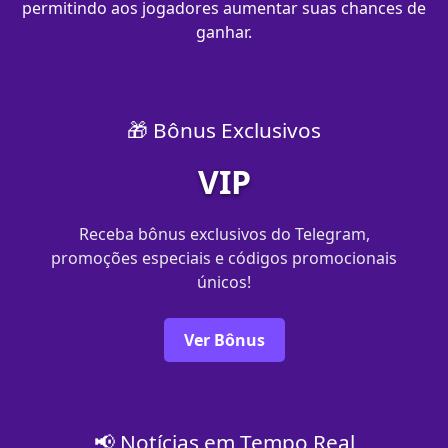
permitindo aos jogadores aumentar suas chances de
ganhar.
🎁 Bônus Exclusivos
VIP
Receba bônus exclusivos do Telegram,
promoções especiais e códigos promocionais
únicos!
Ver Bônus
📢 Notícias em Tempo Real