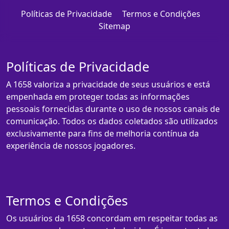
Políticas de Privacidade
Termos e Condições
Sitemap
Políticas de Privacidade
A 1658 valoriza a privacidade de seus usuários e está
empenhada em proteger todas as informações
pessoais fornecidas durante o uso de nossos canais de
comunicação. Todos os dados coletados são utilizados
exclusivamente para fins de melhoria contínua da
experiência de nossos jogadores.
Termos e Condições
Os usuários da 1658 concordam em respeitar todas as