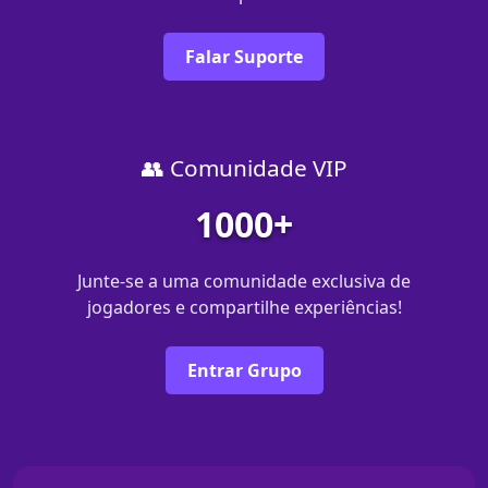
Falar Suporte
👥 Comunidade VIP
1000+
Junte-se a uma comunidade exclusiva de
jogadores e compartilhe experiências!
Entrar Grupo