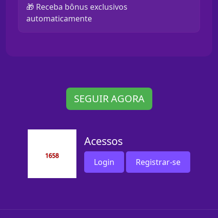
🎁 Receba bônus exclusivos
automaticamente
SEGUIR AGORA
Acessos
Login
Registrar-se