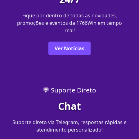
Fique por dentro de todas as novidades,
promoções e eventos da 1766Win em tempo
real!
Ver Notícias
💬 Suporte Direto
Chat
Suporte direto via Telegram, respostas rápidas e
atendimento personalizado!