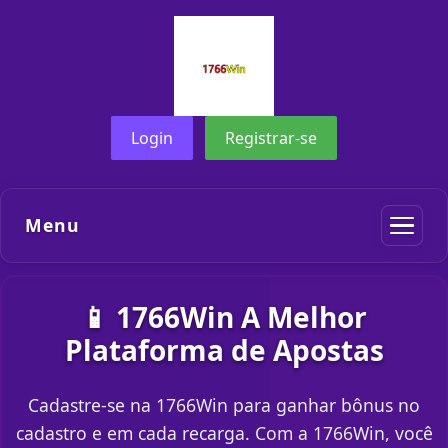
Login
Registrar-se
Menu
📱 1766Win A Melhor
Plataforma de Apostas
Cadastre-se na 1766Win para ganhar bônus no
cadastro e em cada recarga. Com a 1766Win, você