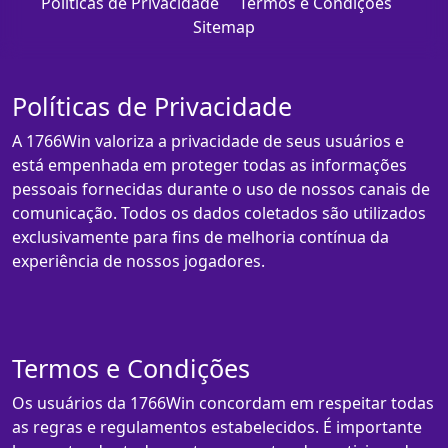
Políticas de Privacidade
Termos e Condições
Sitemap
Políticas de Privacidade
A 1766Win valoriza a privacidade de seus usuários e
está empenhada em proteger todas as informações
pessoais fornecidas durante o uso de nossos canais de
comunicação. Todos os dados coletados são utilizados
exclusivamente para fins de melhoria contínua da
experiência de nossos jogadores.
Termos e Condições
Os usuários da 1766Win concordam em respeitar todas
as regras e regulamentos estabelecidos. É importante