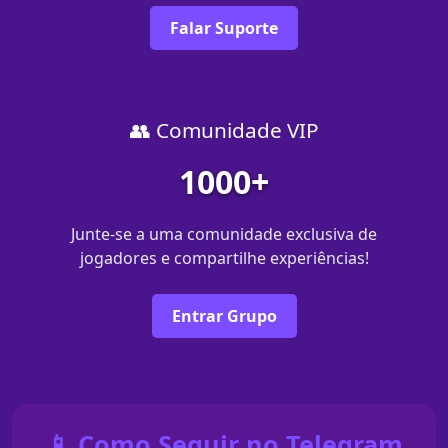
Falar Suporte
👥 Comunidade VIP
1000+
Junte-se a uma comunidade exclusiva de
jogadores e compartilhe experiências!
Entrar Grupo
📱 Como Seguir no Telegram