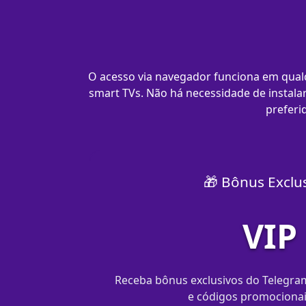
O acesso via navegador funciona em qual
smart TVs. Não há necessidade de instala
preferi
🎁 Bônus Exclu
VIP
Receba bônus exclusivos do Telegra
e códigos promocionai