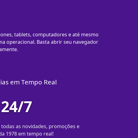
hones, tablets, computadores e até mesmo
ma operacional. Basta abrir seu navegador
tamente.
cias em Tempo Real
24/7
e todas as novidades, promoções e
da 1978 em tempo real!