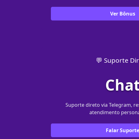
Ver Bônus
💬 Suporte Di
Cha
Suporte direto via Telegram, r
atendimento persona
Falar Suport