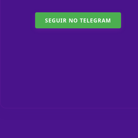
SEGUIR NO TELEGRAM