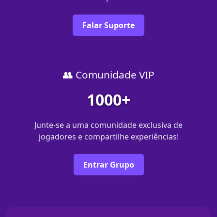
Falar Suporte
👥 Comunidade VIP
1000+
Junte-se a uma comunidade exclusiva de
jogadores e compartilhe experiências!
Entrar Grupo