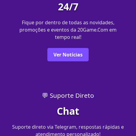
24/7
Fique por dentro de todas as novidades,
promoções e eventos da 20Game.Com em
tempo real!
Ver Notícias
💬 Suporte Direto
Chat
Suporte direto via Telegram, respostas rápidas e
atendimento personalizado!