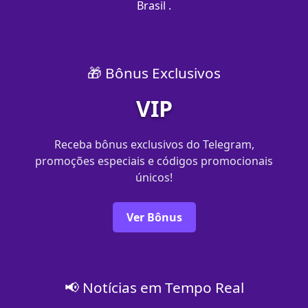
Brasil .
🎁 Bônus Exclusivos
VIP
Receba bônus exclusivos do Telegram,
promoções especiais e códigos promocionais
únicos!
Ver Bônus
📢 Notícias em Tempo Real