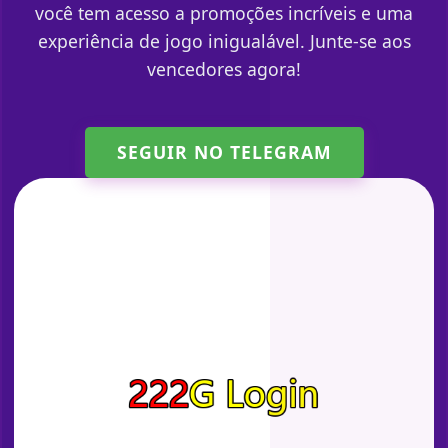
você tem acesso a promoções incríveis e uma
experiência de jogo inigualável. Junte-se aos
vencedores agora!
SEGUIR NO TELEGRAM