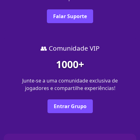
Falar Suporte
👥 Comunidade VIP
1000+
Junte-se a uma comunidade exclusiva de
jogadores e compartilhe experiências!
Entrar Grupo