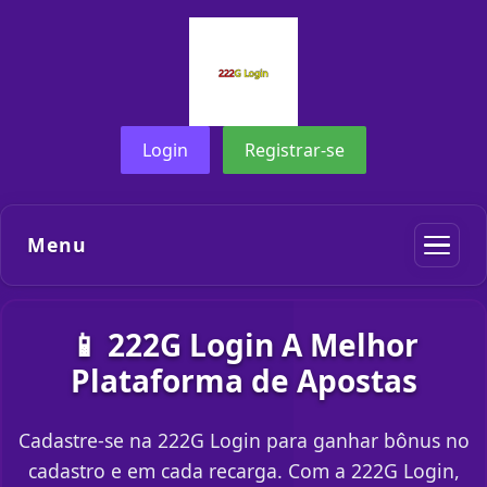
Login
Registrar-se
Menu
📱 222G Login A Melhor
Plataforma de Apostas
Cadastre-se na 222G Login para ganhar bônus no
cadastro e em cada recarga. Com a 222G Login,