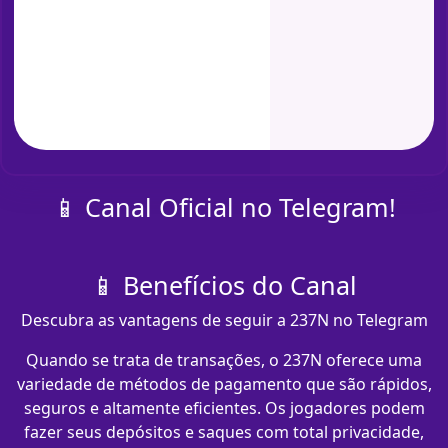
📱 Canal Oficial no Telegram!
📱 Benefícios do Canal
Descubra as vantagens de seguir a 237N no Telegram
Quando se trata de transações, o 237N oferece uma
variedade de métodos de pagamento que são rápidos,
seguros e altamente eficientes. Os jogadores podem
fazer seus depósitos e saques com total privacidade,