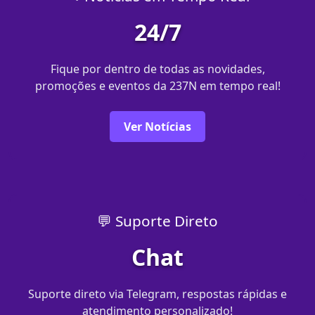
24/7
Fique por dentro de todas as novidades,
promoções e eventos da 237N em tempo real!
Ver Notícias
💬 Suporte Direto
Chat
Suporte direto via Telegram, respostas rápidas e
atendimento personalizado!