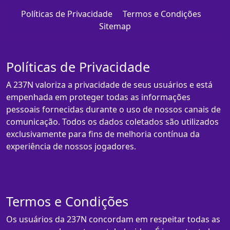
Políticas de Privacidade
Termos e Condições
Sitemap
Políticas de Privacidade
A 237N valoriza a privacidade de seus usuários e está
empenhada em proteger todas as informações
pessoais fornecidas durante o uso de nossos canais de
comunicação. Todos os dados coletados são utilizados
exclusivamente para fins de melhoria contínua da
experiência de nossos jogadores.
Termos e Condições
Os usuários da 237N concordam em respeitar todas as