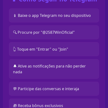
📱 Baixe o app Telegram no seu dispositivo
🔍 Procure por "@2587WinOficial"
👆 Toque em "Entrar" ou "Join"
🔔 Ative as notificações para não perder
nada
💬 Participe das conversas e interaja
🎁 Receba bônus exclusivos