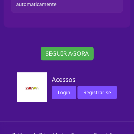
automaticamente
SEGUIR AGORA
Acessos
Login
Registrar-se