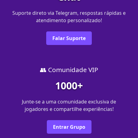
Suporte direto via Telegram, respostas rápidas e
atendimento personalizado!
Falar Suporte
👥 Comunidade VIP
1000+
Junte-se a uma comunidade exclusiva de
jogadores e compartilhe experiências!
Entrar Grupo