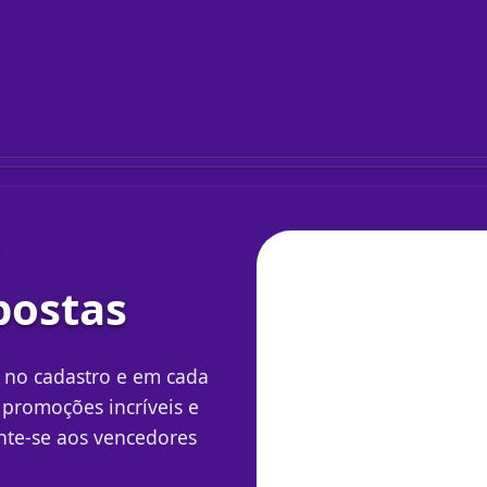
postas
 no cadastro e em cada
 promoções incríveis e
unte-se aos vencedores