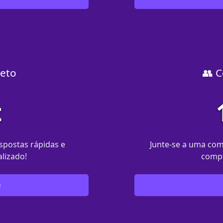
reto
👥 
t
espostas rápidas e
Junte-se a uma com
lizado!
compa
e