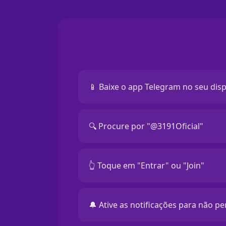
📱 Baixe o app Telegram no seu disp
🔍 Procure por "@3191Oficial"
👆 Toque em "Entrar" ou "Join"
🔔 Ative as notificações para não p