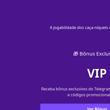
A jogabilidade dos caça-níqueis
🎁 Bônus Exclu
VIP
Receba bônus exclusivos do Telegra
e códigos promocionai
Ver Bônus