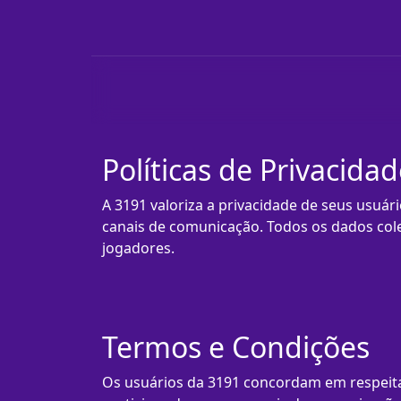
Políticas de Privacida
A 3191 valoriza a privacidade de seus usuá
canais de comunicação. Todos os dados cole
jogadores.
Termos e Condições
Os usuários da 3191 concordam em respeitar