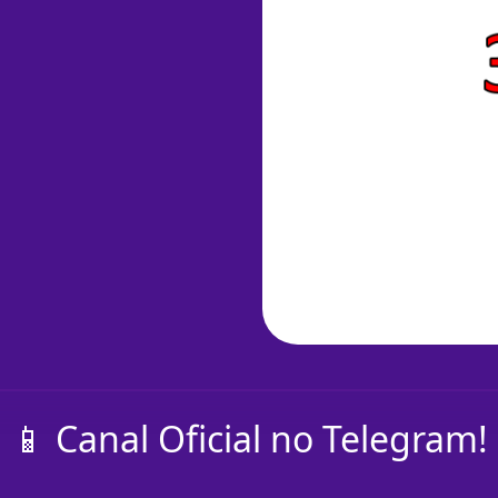
📱 Canal Oficial no Telegram!