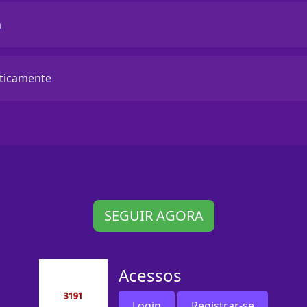
a
aticamente
SEGUIR AGORA
Acessos
Login
Registrar-se