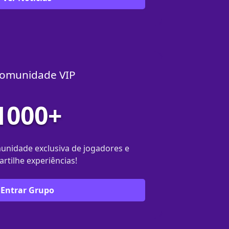
Comunidade VIP
1000+
unidade exclusiva de jogadores e
rtilhe experiências!
Entrar Grupo