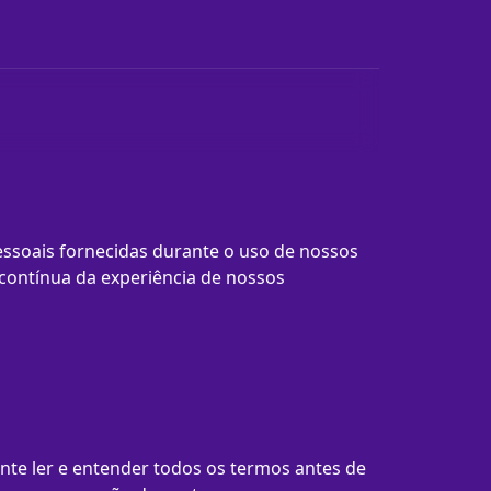
essoais fornecidas durante o uso de nossos
 contínua da experiência de nossos
nte ler e entender todos os termos antes de