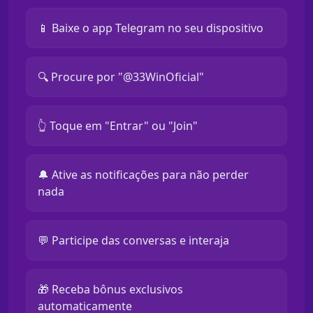
📱 Baixe o app Telegram no seu dispositivo
🔍 Procure por "@33WinOficial"
👆 Toque em "Entrar" ou "Join"
🔔 Ative as notificações para não perder
nada
💬 Participe das conversas e interaja
🎁 Receba bônus exclusivos
automaticamente