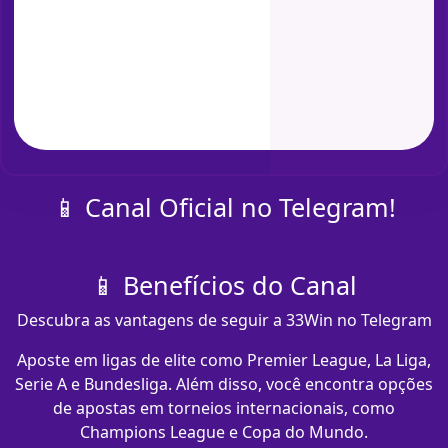
📱 Canal Oficial no Telegram!
📱 Benefícios do Canal
Descubra as vantagens de seguir a 33Win no Telegram
Aposte em ligas de elite como Premier League, La Liga,
Serie A e Bundesliga. Além disso, você encontra opções
de apostas em torneios internacionais, como
Champions League e Copa do Mundo.