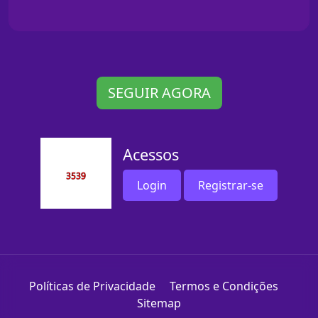
SEGUIR AGORA
Acessos
Login
Registrar-se
Políticas de Privacidade
Termos e Condições
Sitemap