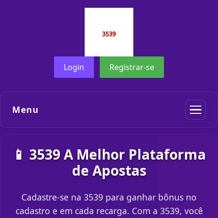
Login
Registrar-se
Menu
📱 3539 A Melhor Plataforma
de Apostas
Cadastre-se na 3539 para ganhar bônus no
cadastro e em cada recarga. Com a 3539, você