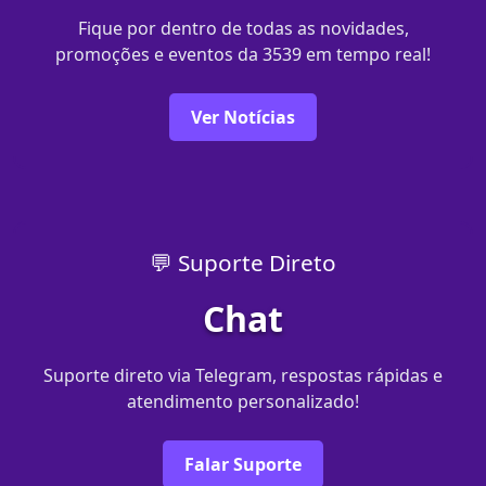
Fique por dentro de todas as novidades,
promoções e eventos da 3539 em tempo real!
Ver Notícias
💬 Suporte Direto
Chat
Suporte direto via Telegram, respostas rápidas e
atendimento personalizado!
Falar Suporte