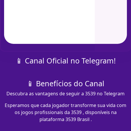
📱 Canal Oficial no Telegram!
📱 Benefícios do Canal
Descubra as vantagens de seguir a 3539 no Telegram
Esperamos que cada jogador transforme sua vida com
os jogos profissionais da 3539 , disponíveis na
plataforma 3539 Brasil .