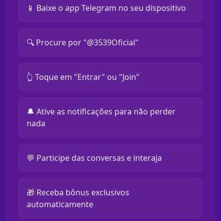
📱 Baixe o app Telegram no seu dispositivo
🔍 Procure por "@3539Oficial"
👆 Toque em "Entrar" ou "Join"
🔔 Ative as notificações para não perder
nada
💬 Participe das conversas e interaja
🎁 Receba bônus exclusivos
automaticamente