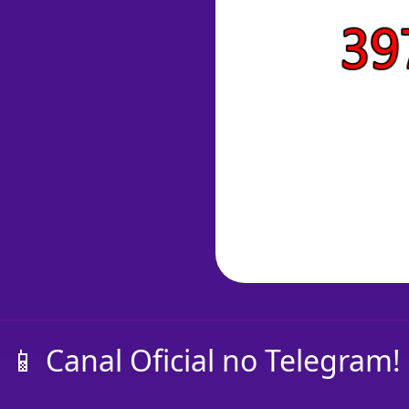
📱 Canal Oficial no Telegram!