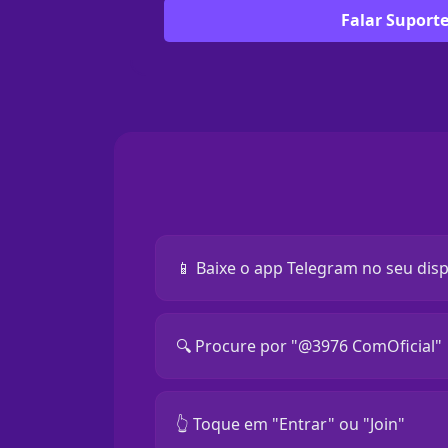
Falar Suport
📱 Baixe o app Telegram no seu disp
🔍 Procure por "@3976 ComOficial"
👆 Toque em "Entrar" ou "Join"