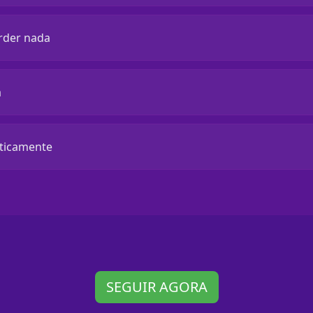
erder nada
a
aticamente
SEGUIR AGORA