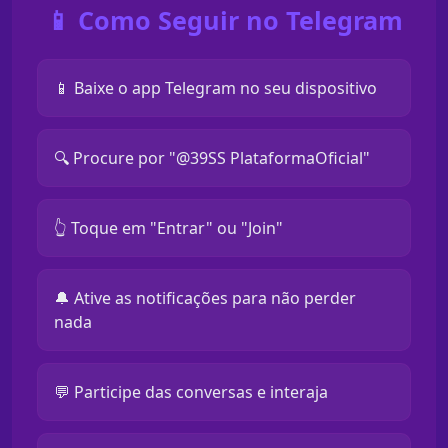
📱 Como Seguir no Telegram
📱 Baixe o app Telegram no seu dispositivo
🔍 Procure por "@39SS PlataformaOficial"
👆 Toque em "Entrar" ou "Join"
🔔 Ative as notificações para não perder
nada
💬 Participe das conversas e interaja