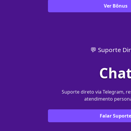
Ver Bônus
💬 Suporte Di
Cha
Suporte direto via Telegram, r
atendimento persona
Falar Suport