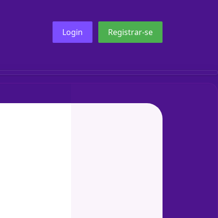
Login
Registrar-se