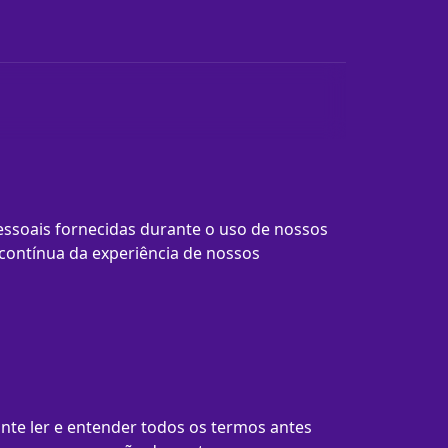
essoais fornecidas durante o uso de nossos
 contínua da experiência de nossos
nte ler e entender todos os termos antes