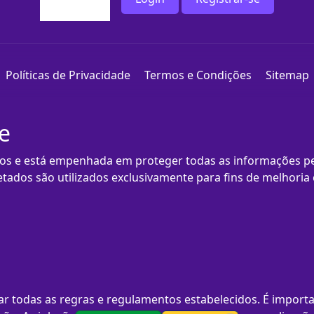
Políticas de Privacidade
Termos e Condições
Sitemap
de
rios e está empenhada em proteger todas as informações p
tados são utilizados exclusivamente para fins de melhoria
 todas as regras e regulamentos estabelecidos. É importa