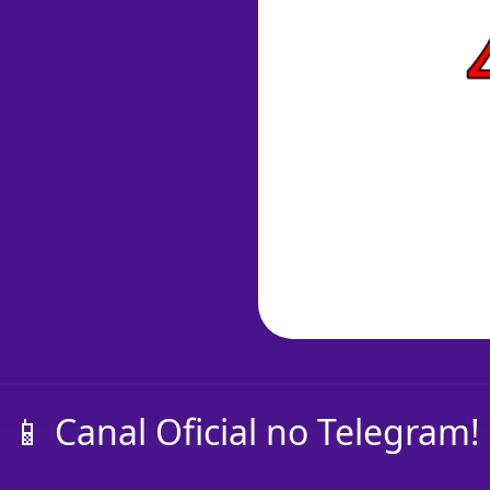
📱 Canal Oficial no Telegram!