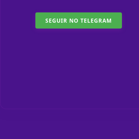
SEGUIR NO TELEGRAM