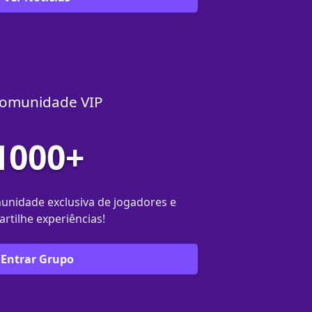
Comunidade VIP
1000+
unidade exclusiva de jogadores e
rtilhe experiências!
Entrar Grupo