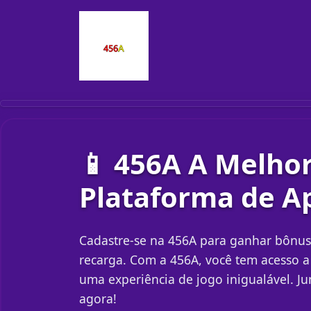
📱 456A A Melho
Plataforma de A
Cadastre-se na 456A para ganhar bônus
recarga. Com a 456A, você tem acesso a
uma experiência de jogo inigualável. J
agora!