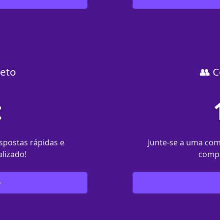
reto
👥 
t
espostas rápidas e
Junte-se a uma com
lizado!
compa
e