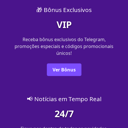
🎁 Bônus Exclusivos
VIP
Receba bônus exclusivos do Telegram,
promoções especiais e códigos promocionais
únicos!
Ver Bônus
📢 Notícias em Tempo Real
24/7