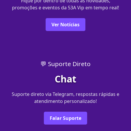
Fique por dentro de todas as novidades,
promoções e eventos da 53A Vip em tempo real!
Ver Notícias
💬 Suporte Direto
Chat
Suporte direto via Telegram, respostas rápidas e
atendimento personalizado!
Falar Suporte