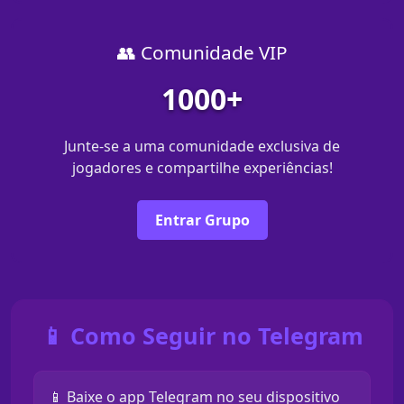
👥 Comunidade VIP
1000+
Junte-se a uma comunidade exclusiva de
jogadores e compartilhe experiências!
Entrar Grupo
📱 Como Seguir no Telegram
📱 Baixe o app Telegram no seu dispositivo