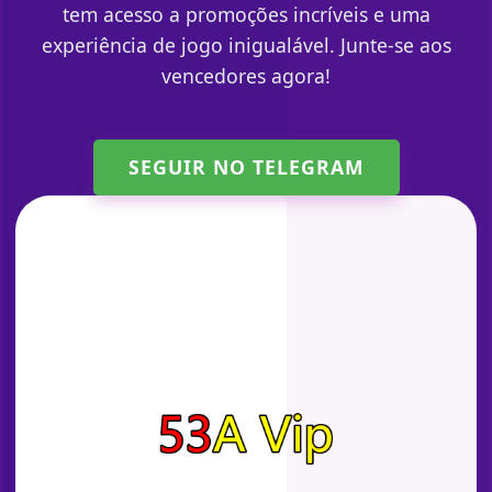
tem acesso a promoções incríveis e uma
experiência de jogo inigualável. Junte-se aos
vencedores agora!
SEGUIR NO TELEGRAM