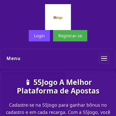
Login
Registrar-se
Menu
📱 55Jogo A Melhor
Plataforma de Apostas
Cadastre-se na 55Jogo para ganhar bônus no
cadastro e em cada recarga. Com a 55Jogo, você