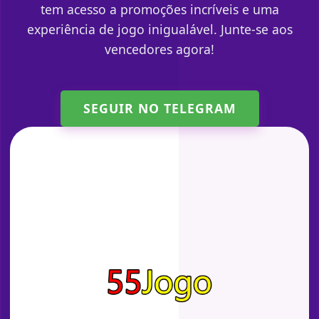
tem acesso a promoções incríveis e uma
experiência de jogo inigualável. Junte-se aos
vencedores agora!
SEGUIR NO TELEGRAM