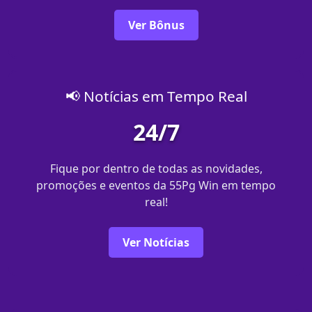
Ver Bônus
📢 Notícias em Tempo Real
24/7
Fique por dentro de todas as novidades,
promoções e eventos da 55Pg Win em tempo
real!
Ver Notícias