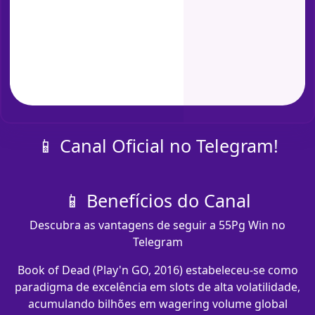
📱 Canal Oficial no Telegram!
📱 Benefícios do Canal
Descubra as vantagens de seguir a 55Pg Win no
Telegram
Book of Dead (Play'n GO, 2016) estabeleceu-se como
paradigma de excelência em slots de alta volatilidade,
acumulando bilhões em wagering volume global