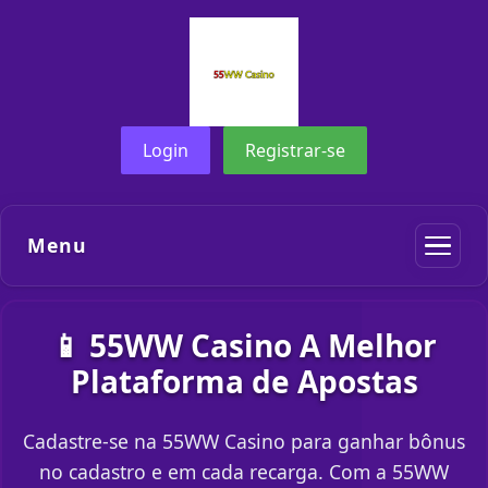
Login
Registrar-se
Menu
📱 55WW Casino A Melhor
Plataforma de Apostas
Cadastre-se na 55WW Casino para ganhar bônus
no cadastro e em cada recarga. Com a 55WW