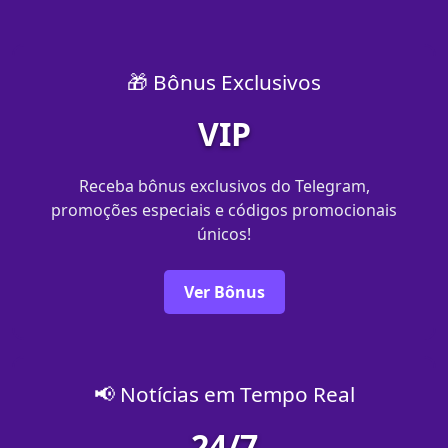
🎁 Bônus Exclusivos
VIP
Receba bônus exclusivos do Telegram,
promoções especiais e códigos promocionais
únicos!
Ver Bônus
📢 Notícias em Tempo Real
24/7