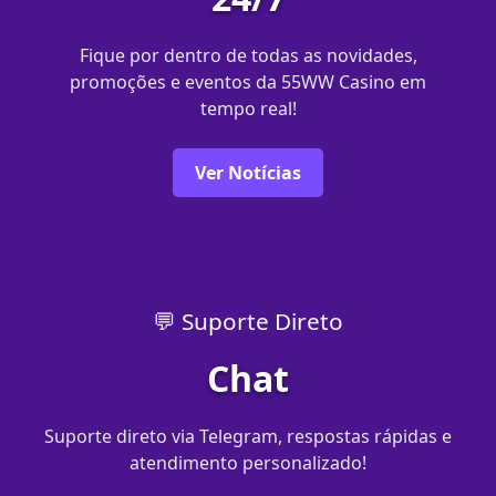
Fique por dentro de todas as novidades,
promoções e eventos da 55WW Casino em
tempo real!
Ver Notícias
💬 Suporte Direto
Chat
Suporte direto via Telegram, respostas rápidas e
atendimento personalizado!