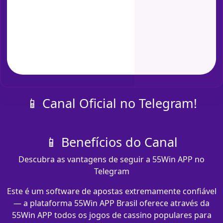
📱 Canal Oficial no Telegram!
📱 Benefícios do Canal
Descubra as vantagens de seguir a 55Win APP no
Telegram
Este é um software de apostas extremamente confiável
— a plataforma 55Win APP Brasil oferece através da
55Win APP todos os jogos de cassino populares para