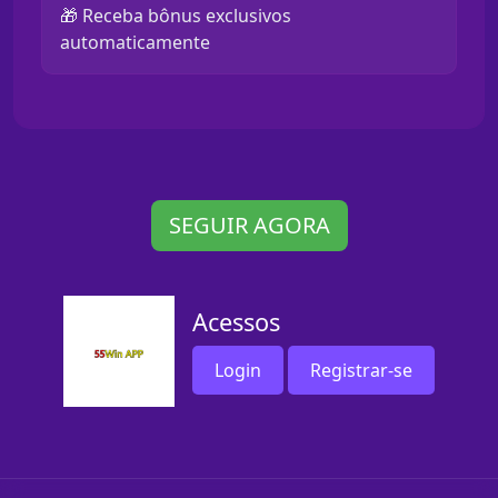
🎁 Receba bônus exclusivos
automaticamente
SEGUIR AGORA
Acessos
Login
Registrar-se