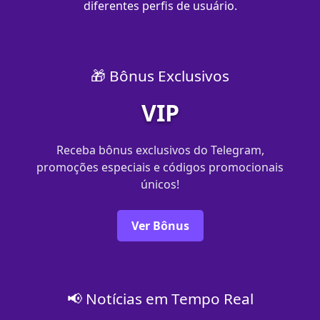
diferentes perfis de usuário.
🎁 Bônus Exclusivos
VIP
Receba bônus exclusivos do Telegram,
promoções especiais e códigos promocionais
únicos!
Ver Bônus
📢 Notícias em Tempo Real