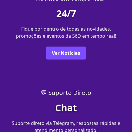
24/7
Fique por dentro de todas as novidades,
promoções e eventos da 56D em tempo real!
Ver Notícias
💬 Suporte Direto
Chat
Suporte direto via Telegram, respostas rápidas e
atendimento personalizado!