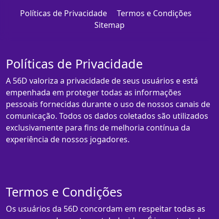
Políticas de Privacidade
Termos e Condições
Sitemap
Políticas de Privacidade
A 56D valoriza a privacidade de seus usuários e está
empenhada em proteger todas as informações
pessoais fornecidas durante o uso de nossos canais de
comunicação. Todos os dados coletados são utilizados
exclusivamente para fins de melhoria contínua da
experiência de nossos jogadores.
Termos e Condições
Os usuários da 56D concordam em respeitar todas as