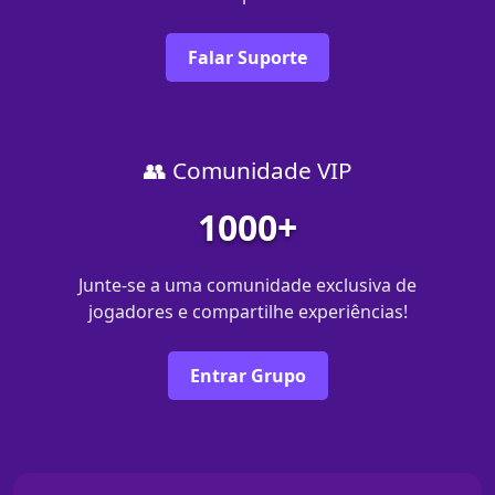
Falar Suporte
👥 Comunidade VIP
1000+
Junte-se a uma comunidade exclusiva de
jogadores e compartilhe experiências!
Entrar Grupo