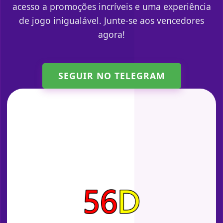
acesso a promoções incríveis e uma experiência
de jogo inigualável. Junte-se aos vencedores
agora!
SEGUIR NO TELEGRAM