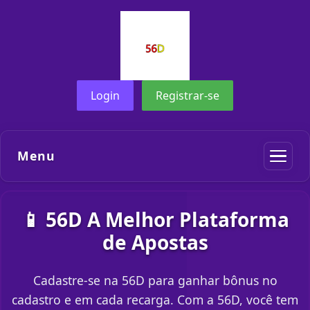
Login
Registrar-se
Menu
📱 56D A Melhor Plataforma
de Apostas
Cadastre-se na 56D para ganhar bônus no
cadastro e em cada recarga. Com a 56D, você tem