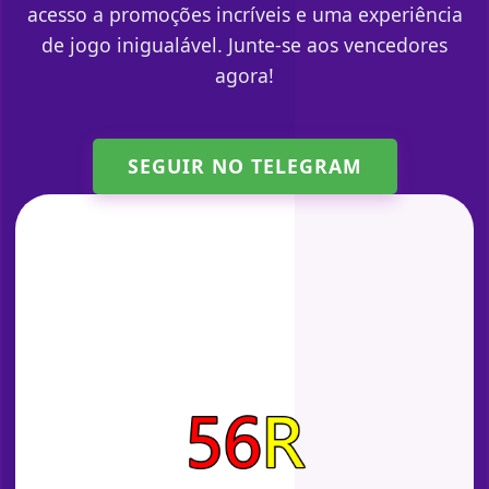
acesso a promoções incríveis e uma experiência
de jogo inigualável. Junte-se aos vencedores
agora!
SEGUIR NO TELEGRAM