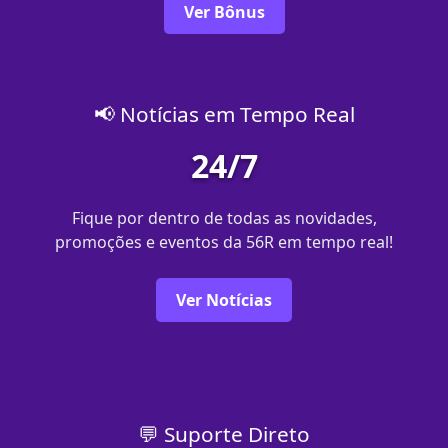
Ver Bônus
📢 Notícias em Tempo Real
24/7
Fique por dentro de todas as novidades,
promoções e eventos da 56R em tempo real!
Ver Notícias
💬 Suporte Direto