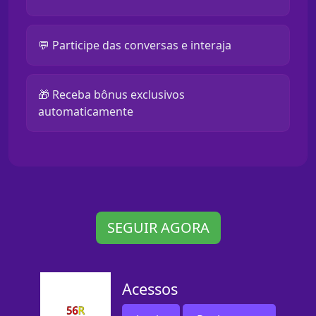
💬 Participe das conversas e interaja
🎁 Receba bônus exclusivos
automaticamente
SEGUIR AGORA
Acessos