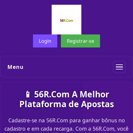
Login
Registrar-se
Menu
📱 56R.Com A Melhor
Plataforma de Apostas
Cadastre-se na 56R.Com para ganhar bônus no
cadastro e em cada recarga. Com a 56R.Com, você