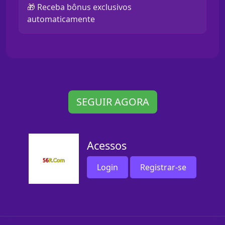
🎁 Receba bônus exclusivos
automaticamente
SEGUIR AGORA
Acessos
Login
Registrar-se