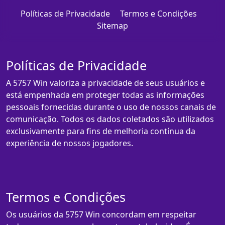
Políticas de Privacidade
Termos e Condições
Sitemap
Políticas de Privacidade
A 5757 Win valoriza a privacidade de seus usuários e
está empenhada em proteger todas as informações
pessoais fornecidas durante o uso de nossos canais de
comunicação. Todos os dados coletados são utilizados
exclusivamente para fins de melhoria contínua da
experiência de nossos jogadores.
Termos e Condições
Os usuários da 5757 Win concordam em respeitar