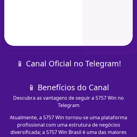
📱 Canal Oficial no Telegram!
📱 Benefícios do Canal
Descubra as vantagens de seguir a 5757 Win no
Telegram
Atualmente, a 5757 Win tornou-se uma plataforma
profissional com uma estrutura de negócios
diversificada; a 5757 Win Brasil é uma das maiores