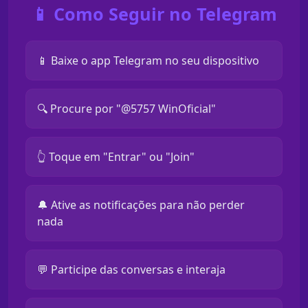
📱 Como Seguir no Telegram
📱 Baixe o app Telegram no seu dispositivo
🔍 Procure por "@5757 WinOficial"
👆 Toque em "Entrar" ou "Join"
🔔 Ative as notificações para não perder
nada
💬 Participe das conversas e interaja