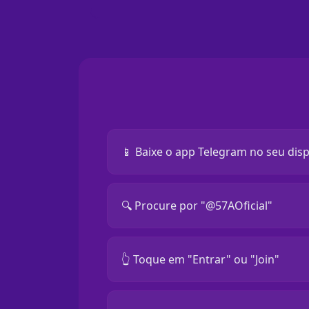
📱 Baixe o app Telegram no seu disp
🔍 Procure por "@57AOficial"
👆 Toque em "Entrar" ou "Join"