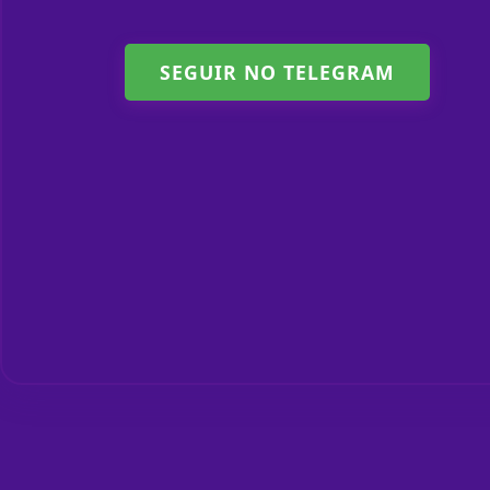
SEGUIR NO TELEGRAM