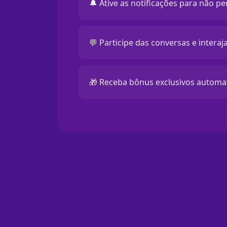
🔔 Ative as notificações para não p
💬 Participe das conversas e interaj
🎁 Receba bônus exclusivos autom