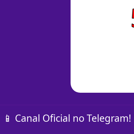
📱 Canal Oficial no Telegram!