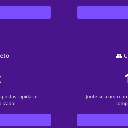
reto
👥 
t
espostas rápidas e
Junte-se a uma com
lizado!
compa
e