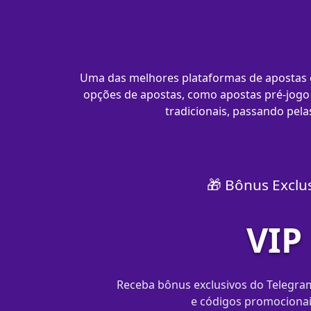
Uma das melhores plataformas de apostas esp
opções de apostas, como apostas pré-jogo 
tradicionais, passando pela
🎁 Bônus Exclu
VIP
Receba bônus exclusivos do Telegra
e códigos promocionai