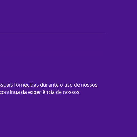
ssoais fornecidas durante o uso de nossos
 contínua da experiência de nossos