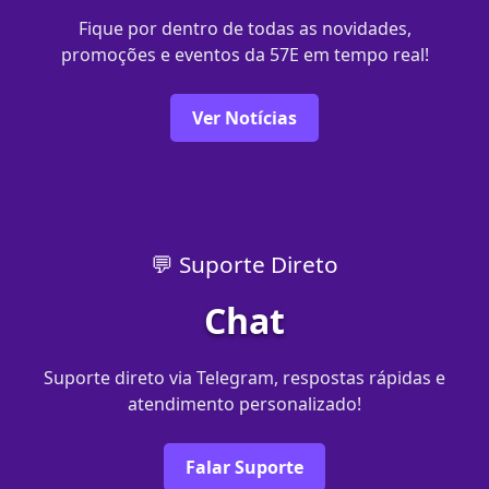
Fique por dentro de todas as novidades,
promoções e eventos da 57E em tempo real!
Ver Notícias
💬 Suporte Direto
Chat
Suporte direto via Telegram, respostas rápidas e
atendimento personalizado!
Falar Suporte