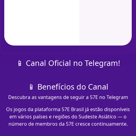
📱 Canal Oficial no Telegram!
📱 Benefícios do Canal
Descubra as vantagens de seguir a 57E no Telegram
Os jogos da plataforma 57E Brasil já estão disponíveis
em vários países e regiões do Sudeste Asiático — o
número de membros da 57E cresce continuamente.