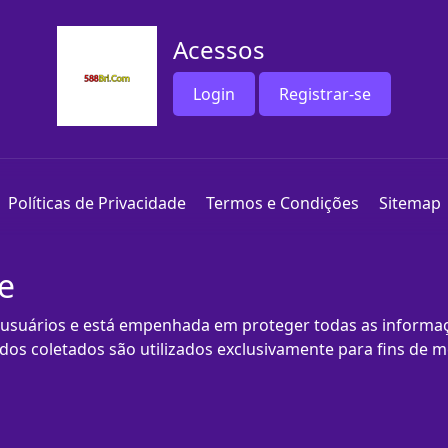
Acessos
Login
Registrar-se
Políticas de Privacidade
Termos e Condições
Sitemap
de
s usuários e está empenhada em proteger todas as informa
os coletados são utilizados exclusivamente para fins de m