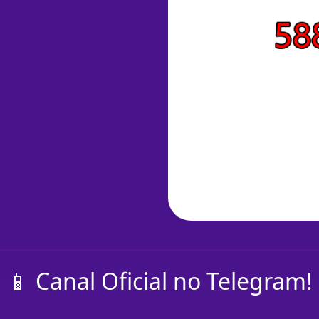
📱 Canal Oficial no Telegram!