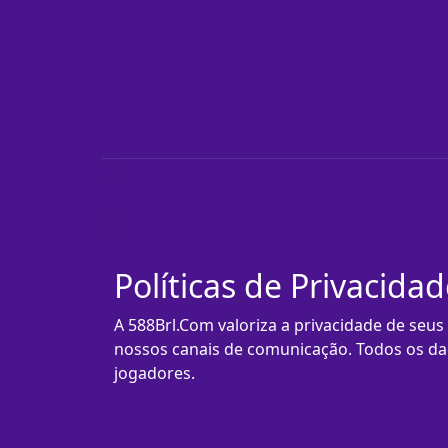
Políticas de Privacida
A 588Brl.Com valoriza a privacidade de seu
nossos canais de comunicação. Todos os dad
jogadores.