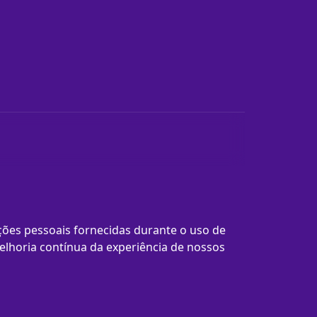
ções pessoais fornecidas durante o uso de
elhoria contínua da experiência de nossos