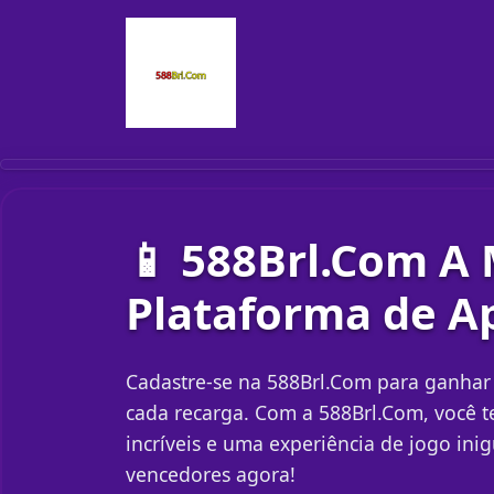
📱 588Brl.Com A
Plataforma de A
Cadastre-se na 588Brl.Com para ganhar
cada recarga. Com a 588Brl.Com, você 
incríveis e uma experiência de jogo inig
vencedores agora!