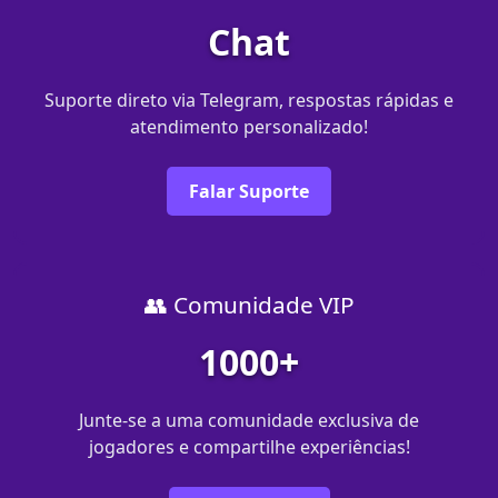
Chat
Suporte direto via Telegram, respostas rápidas e
atendimento personalizado!
Falar Suporte
👥 Comunidade VIP
1000+
Junte-se a uma comunidade exclusiva de
jogadores e compartilhe experiências!