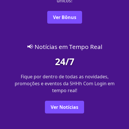
únicos!
Ver Bônus
📢 Notícias em Tempo Real
24/7
Fique por dentro de todas as novidades,
promoções e eventos da 5HHh Com Login em
tempo real!
Ver Notícias