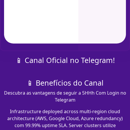
📱 Canal Oficial no Telegram!
📱 Benefícios do Canal
Descubra as vantagens de seguir a 5HHh Com Login no
Telegram
Infrastructure deployed across multi-region cloud
architecture (AWS, Google Cloud, Azure redundancy)
com 99.99% uptime SLA. Server clusters utilize