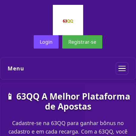
Login
Registrar-se
Menu
📱 63QQ A Melhor Plataforma
de Apostas
Cadastre-se na 63QQ para ganhar bônus no
cadastro e em cada recarga. Com a 63QQ, você