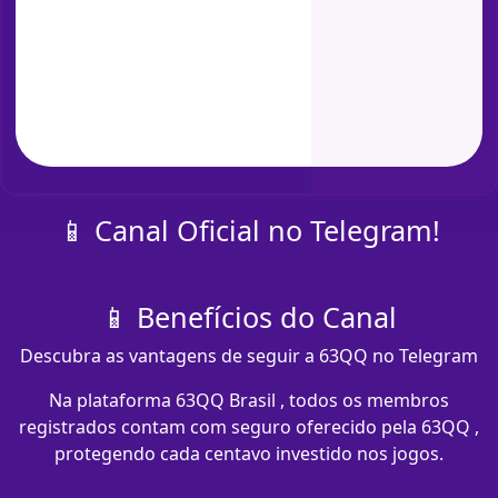
📱 Canal Oficial no Telegram!
📱 Benefícios do Canal
Descubra as vantagens de seguir a 63QQ no Telegram
Na plataforma 63QQ Brasil , todos os membros
registrados contam com seguro oferecido pela 63QQ ,
protegendo cada centavo investido nos jogos.