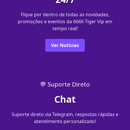
Fique por dentro de todas as novidades,
promoções e eventos da 6666 Tiger Vip em
tempo real!
Ver Notícias
💬 Suporte Direto
Chat
Suporte direto via Telegram, respostas rápidas e
atendimento personalizado!