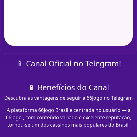
📱 Canal Oficial no Telegram!
📱 Benefícios do Canal
Descubra as vantagens de seguir a 66Jogo no Telegram
A plataforma 66Jogo Brasil é centrada no usuário — a
66Jogo , com conteúdo variado e excelente reputação,
tornou-se um dos cassinos mais populares do Brasil.