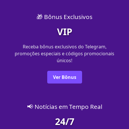
🎁 Bônus Exclusivos
VIP
Receba bônus exclusivos do Telegram,
promoções especiais e códigos promocionais
únicos!
Ver Bônus
📢 Notícias em Tempo Real
24/7