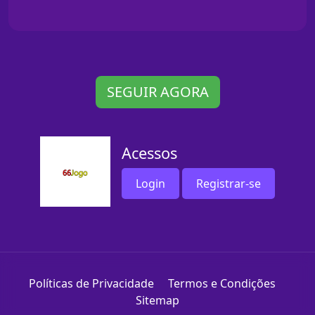
SEGUIR AGORA
Acessos
Login
Registrar-se
Políticas de Privacidade
Termos e Condições
Sitemap