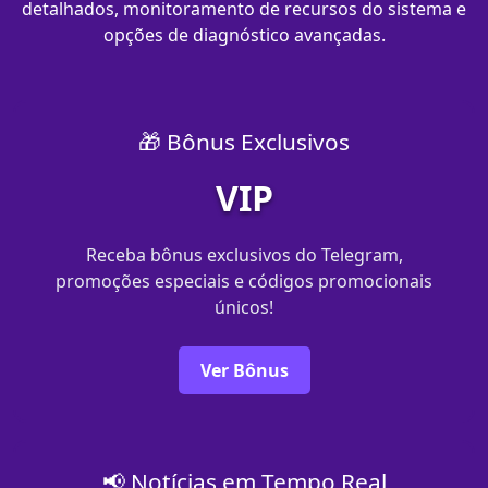
detalhados, monitoramento de recursos do sistema e
opções de diagnóstico avançadas.
🎁 Bônus Exclusivos
VIP
Receba bônus exclusivos do Telegram,
promoções especiais e códigos promocionais
únicos!
Ver Bônus
📢 Notícias em Tempo Real