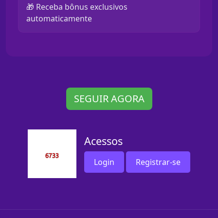
🎁 Receba bônus exclusivos
automaticamente
SEGUIR AGORA
Acessos
Login
Registrar-se