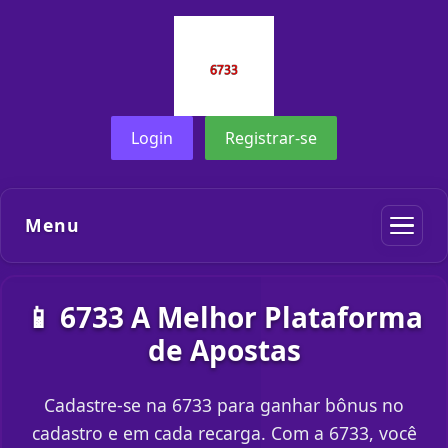
Login
Registrar-se
Menu
📱 6733 A Melhor Plataforma
de Apostas
Cadastre-se na 6733 para ganhar bônus no
cadastro e em cada recarga. Com a 6733, você