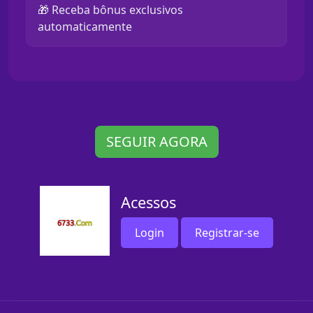
🎁 Receba bônus exclusivos
automaticamente
SEGUIR AGORA
Acessos
Login
Registrar-se