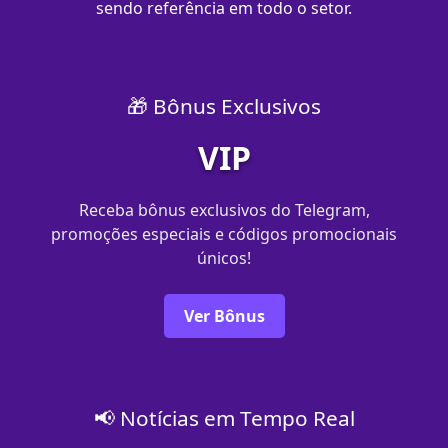
sendo referência em todo o setor.
🎁 Bônus Exclusivos
VIP
Receba bônus exclusivos do Telegram,
promoções especiais e códigos promocionais
únicos!
Ver Bônus
📢 Notícias em Tempo Real