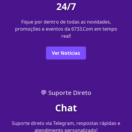
24/7
Fique por dentro de todas as novidades,
promoções e eventos da 6733.Com em tempo
real!
Ver Notícias
💬 Suporte Direto
Chat
Suporte direto via Telegram, respostas rápidas e
atendimento personalizado!