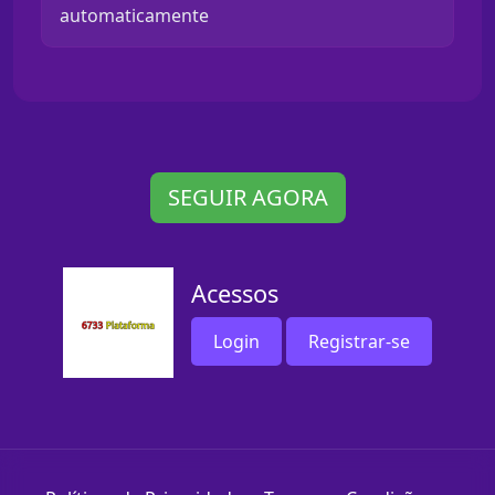
automaticamente
SEGUIR AGORA
Acessos
Login
Registrar-se