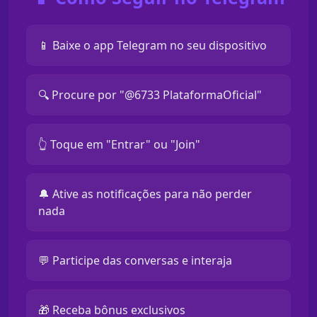
📱 Baixe o app Telegram no seu dispositivo
🔍 Procure por "@6733 PlataformaOficial"
👆 Toque em "Entrar" ou "Join"
🔔 Ative as notificações para não perder
nada
💬 Participe das conversas e interaja
🎁 Receba bônus exclusivos