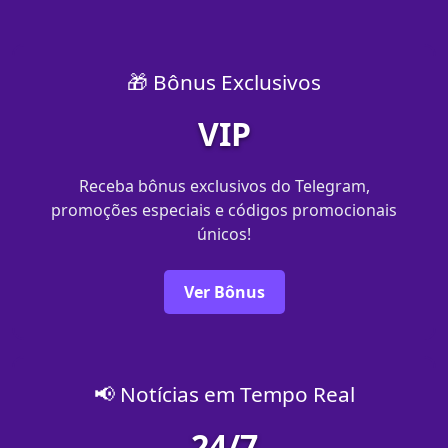
🎁 Bônus Exclusivos
VIP
Receba bônus exclusivos do Telegram,
promoções especiais e códigos promocionais
únicos!
Ver Bônus
📢 Notícias em Tempo Real
24/7