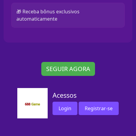
🎁 Receba bônus exclusivos
automaticamente
SEGUIR AGORA
Acessos
Login
Registrar-se