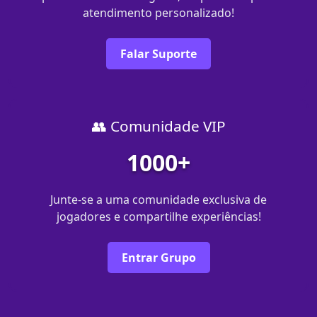
atendimento personalizado!
Falar Suporte
👥 Comunidade VIP
1000+
Junte-se a uma comunidade exclusiva de
jogadores e compartilhe experiências!
Entrar Grupo