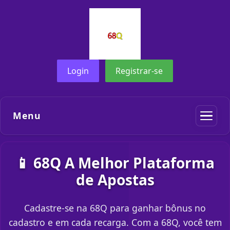
Login
Registrar-se
Menu
📱 68Q A Melhor Plataforma
de Apostas
Cadastre-se na 68Q para ganhar bônus no
cadastro e em cada recarga. Com a 68Q, você tem