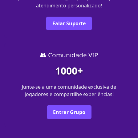
atendimento personalizado!
Falar Suporte
👥 Comunidade VIP
1000+
Junte-se a uma comunidade exclusiva de
jogadores e compartilhe experiências!
Entrar Grupo