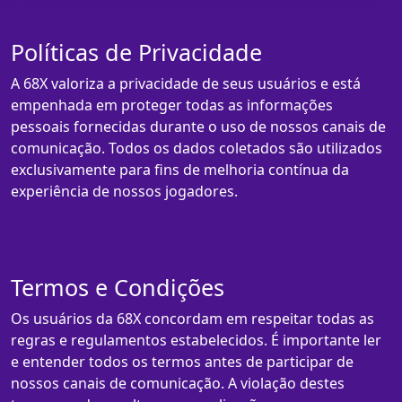
Políticas de Privacidade
A 68X valoriza a privacidade de seus usuários e está
empenhada em proteger todas as informações
pessoais fornecidas durante o uso de nossos canais de
comunicação. Todos os dados coletados são utilizados
exclusivamente para fins de melhoria contínua da
experiência de nossos jogadores.
Termos e Condições
Os usuários da 68X concordam em respeitar todas as
regras e regulamentos estabelecidos. É importante ler
e entender todos os termos antes de participar de
nossos canais de comunicação. A violação destes