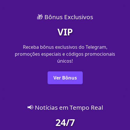
🎁 Bônus Exclusivos
VIP
Receba bônus exclusivos do Telegram,
promoções especiais e códigos promocionais
únicos!
Ver Bônus
📢 Notícias em Tempo Real
24/7