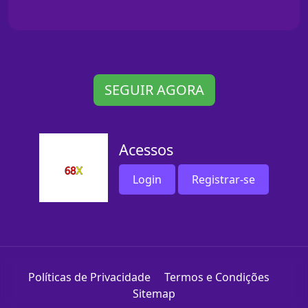
SEGUIR AGORA
Acessos
Login
Registrar-se
Políticas de Privacidade
Termos e Condições
Sitemap