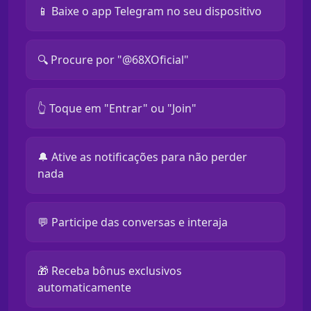
📱 Baixe o app Telegram no seu dispositivo
🔍 Procure por "@68XOficial"
👆 Toque em "Entrar" ou "Join"
🔔 Ative as notificações para não perder
nada
💬 Participe das conversas e interaja
🎁 Receba bônus exclusivos
automaticamente