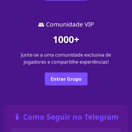
👥 Comunidade VIP
1000+
Junte-se a uma comunidade exclusiva de
jogadores e compartilhe experiências!
Entrar Grupo
📱 Como Seguir no Telegram