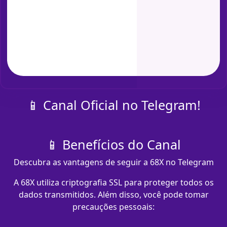
📱 Canal Oficial no Telegram!
📱 Benefícios do Canal
Descubra as vantagens de seguir a 68X no Telegram
A 68X utiliza criptografia SSL para proteger todos os
dados transmitidos. Além disso, você pode tomar
precauções pessoais: