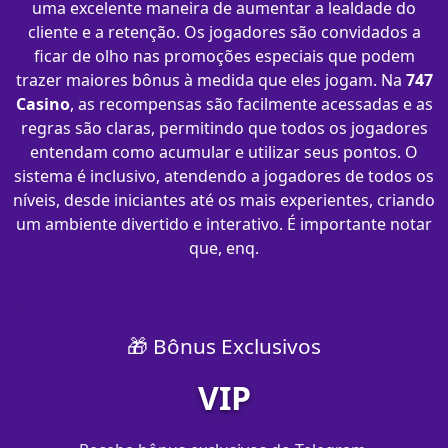
uma excelente maneira de aumentar a lealdade do
cliente e a retenção. Os jogadores são convidados a
ficar de olho nas promoções especiais que podem
trazer maiores bônus à medida que eles jogam. Na
747
Casino
, as recompensas são facilmente acessadas e as
regras são claras, permitindo que todos os jogadores
entendam como acumular e utilizar seus pontos. O
sistema é inclusivo, atendendo a jogadores de todos os
níveis, desde iniciantes até os mais experientes, criando
um ambiente divertido e interativo. É importante notar
que, enq.
🎁 Bônus Exclusivos
VIP