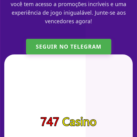
você tem acesso a promoções incríveis e uma
experiência de jogo inigualável. Junte-se aos
vencedores agora!
SEGUIR NO TELEGRAM