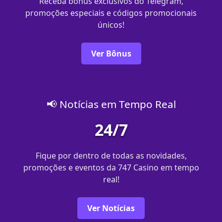
Receba bônus exclusivos do Telegram,
promoções especiais e códigos promocionais
únicos!
Ver Bônus
📢 Notícias em Tempo Real
24/7
Fique por dentro de todas as novidades,
promoções e eventos da 747 Casino em tempo
real!
Ver Notícias