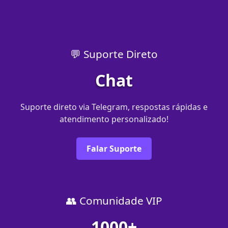
💬 Suporte Direto
Chat
Suporte direto via Telegram, respostas rápidas e
atendimento personalizado!
Falar Suporte
👥 Comunidade VIP
1000+