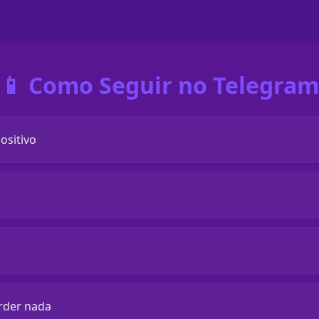
📱 Como Seguir no Telegram
ositivo
erder nada