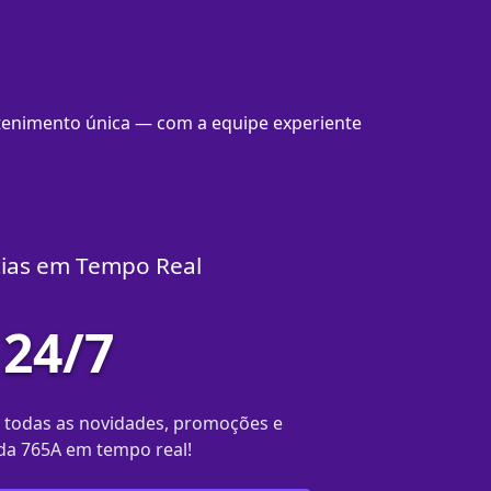
etenimento única — com a equipe experiente
cias em Tempo Real
24/7
e todas as novidades, promoções e
da 765A em tempo real!