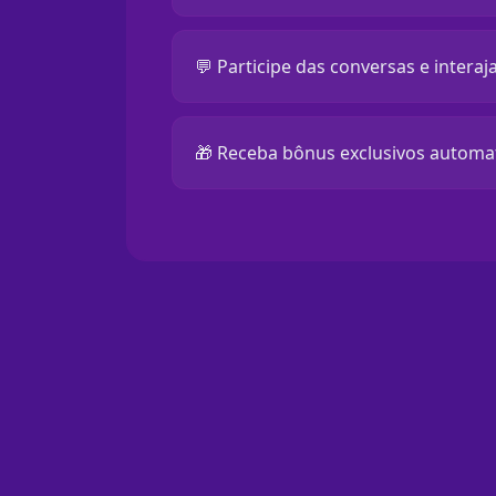
💬 Participe das conversas e interaj
🎁 Receba bônus exclusivos autom