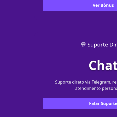
Ver Bônus
💬 Suporte Di
Cha
Suporte direto via Telegram, r
atendimento persona
Falar Suport