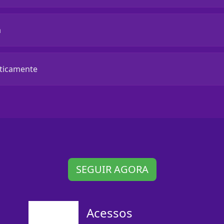
a
aticamente
SEGUIR AGORA
Acessos