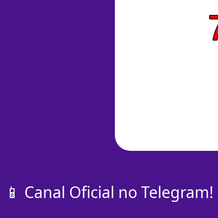
📱 Canal Oficial no Telegram!