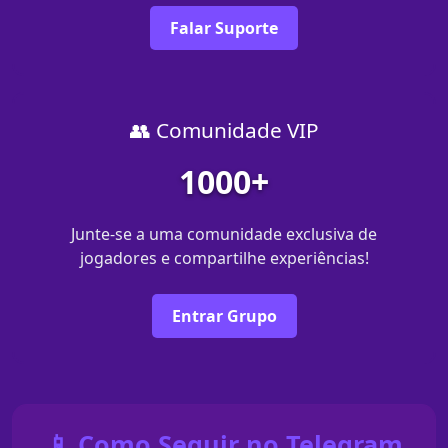
Falar Suporte
👥 Comunidade VIP
1000+
Junte-se a uma comunidade exclusiva de
jogadores e compartilhe experiências!
Entrar Grupo
📱 Como Seguir no Telegram