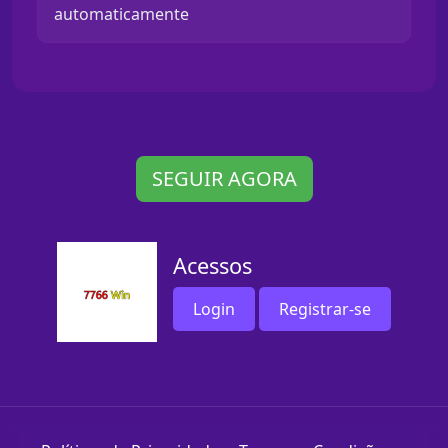
automaticamente
SEGUIR AGORA
Acessos
Login
Registrar-se