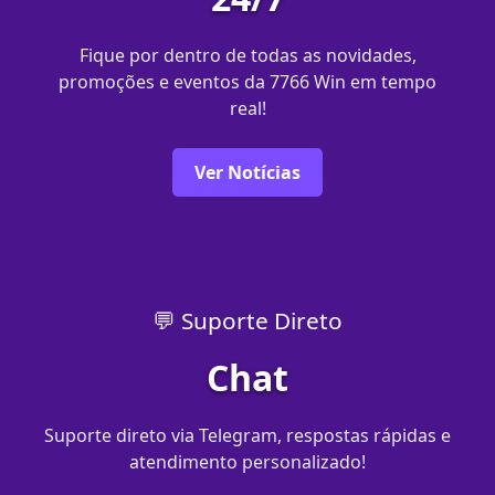
Fique por dentro de todas as novidades,
promoções e eventos da 7766 Win em tempo
real!
Ver Notícias
💬 Suporte Direto
Chat
Suporte direto via Telegram, respostas rápidas e
atendimento personalizado!