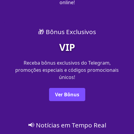
online!
🎁 Bônus Exclusivos
VIP
Receba bônus exclusivos do Telegram,
promoções especiais e códigos promocionais
únicos!
Ver Bônus
📢 Notícias em Tempo Real