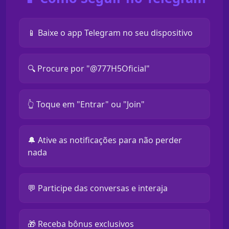
📱 Baixe o app Telegram no seu dispositivo
🔍 Procure por "@777H5Oficial"
👆 Toque em "Entrar" ou "Join"
🔔 Ative as notificações para não perder
nada
💬 Participe das conversas e interaja
🎁 Receba bônus exclusivos