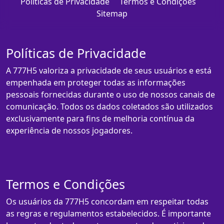
Políticas de Privacidade
Termos e Condições
Sitemap
Políticas de Privacidade
A 777H5 valoriza a privacidade de seus usuários e está
empenhada em proteger todas as informações
pessoais fornecidas durante o uso de nossos canais de
comunicação. Todos os dados coletados são utilizados
exclusivamente para fins de melhoria contínua da
experiência de nossos jogadores.
Termos e Condições
Os usuários da 777H5 concordam em respeitar todas
as regras e regulamentos estabelecidos. É importante