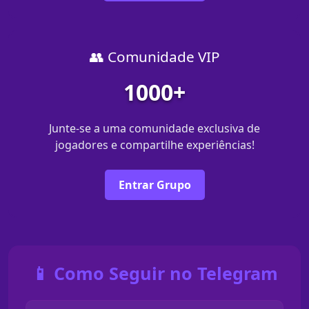
👥 Comunidade VIP
1000+
Junte-se a uma comunidade exclusiva de
jogadores e compartilhe experiências!
Entrar Grupo
📱 Como Seguir no Telegram