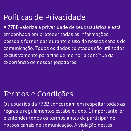
Políticas de Privacidade
A 77BB valoriza a privacidade de seus usuários e está
empenhada em proteger todas as informações
pessoais fornecidas durante o uso de nossos canais de
comunicação. Todos os dados coletados são utilizados
exclusivamente para fins de melhoria contínua da
experiência de nossos jogadores.
Termos e Condições
Os usuários da 77BB concordam em respeitar todas as
regras e regulamentos estabelecidos. É importante ler
e entender todos os termos antes de participar de
nossos canais de comunicação. A violação destes