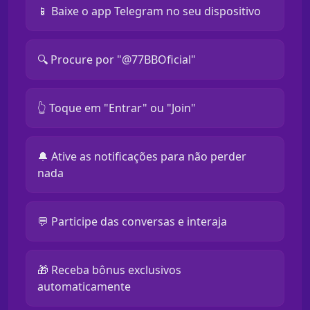
📱 Baixe o app Telegram no seu dispositivo
🔍 Procure por "@77BBOficial"
👆 Toque em "Entrar" ou "Join"
🔔 Ative as notificações para não perder
nada
💬 Participe das conversas e interaja
🎁 Receba bônus exclusivos
automaticamente