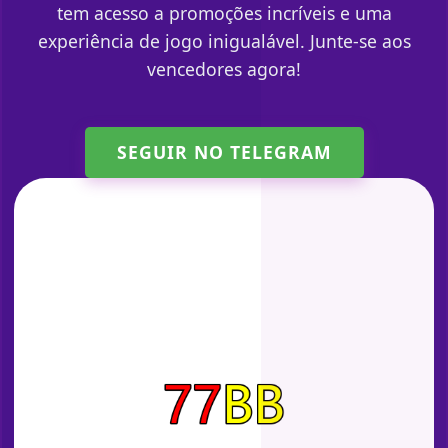
tem acesso a promoções incríveis e uma
experiência de jogo inigualável. Junte-se aos
vencedores agora!
SEGUIR NO TELEGRAM