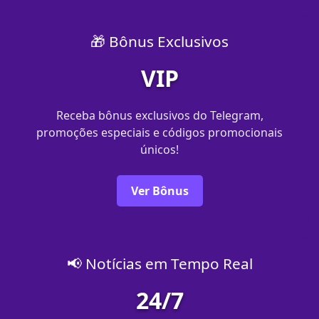
🎁 Bônus Exclusivos
VIP
Receba bônus exclusivos do Telegram,
promoções especiais e códigos promocionais
únicos!
Ver Bônus
📢 Notícias em Tempo Real
24/7