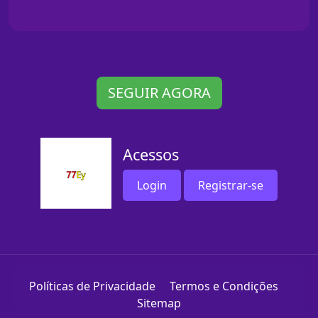
SEGUIR AGORA
Acessos
Login
Registrar-se
Políticas de Privacidade
Termos e Condições
Sitemap