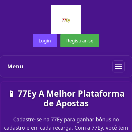
Login
Registrar-se
Menu
📱 77Ey A Melhor Plataforma
de Apostas
Cadastre-se na 77Ey para ganhar bônus no
cadastro e em cada recarga. Com a 77Ey, você tem