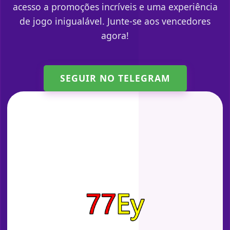
acesso a promoções incríveis e uma experiência
de jogo inigualável. Junte-se aos vencedores
agora!
SEGUIR NO TELEGRAM