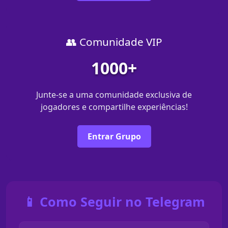
👥 Comunidade VIP
1000+
Junte-se a uma comunidade exclusiva de
jogadores e compartilhe experiências!
Entrar Grupo
📱 Como Seguir no Telegram