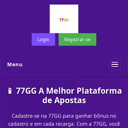
Login
Registrar-se
Menu
📱 77GG A Melhor Plataforma
de Apostas
Cadastre-se na 77GG para ganhar bônus no
cadastro e em cada recarga. Com a 77GG, você