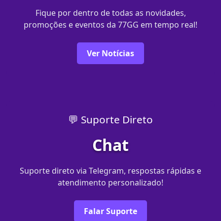
Fique por dentro de todas as novidades,
promoções e eventos da 77GG em tempo real!
Ver Notícias
💬 Suporte Direto
Chat
Suporte direto via Telegram, respostas rápidas e
atendimento personalizado!
Falar Suporte