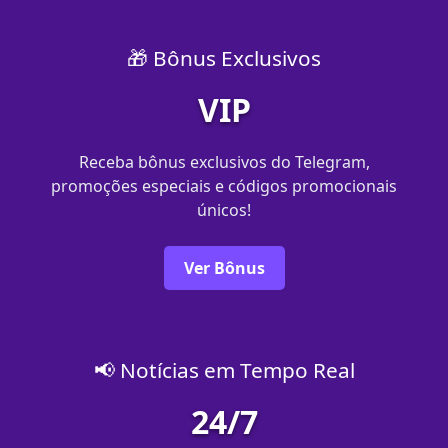
🎁 Bônus Exclusivos
VIP
Receba bônus exclusivos do Telegram,
promoções especiais e códigos promocionais
únicos!
Ver Bônus
📢 Notícias em Tempo Real
24/7