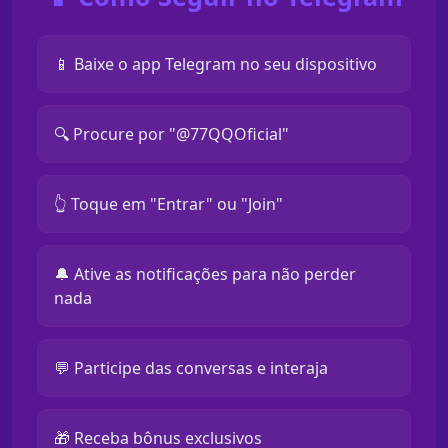
📱 Baixe o app Telegram no seu dispositivo
🔍 Procure por "@77QQOficial"
👆 Toque em "Entrar" ou "Join"
🔔 Ative as notificações para não perder
nada
💬 Participe das conversas e interaja
🎁 Receba bônus exclusivos