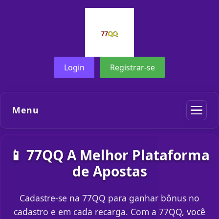
Login
Registrar-se
Menu
📱 77QQ A Melhor Plataforma
de Apostas
Cadastre-se na 77QQ para ganhar bônus no
cadastro e em cada recarga. Com a 77QQ, você