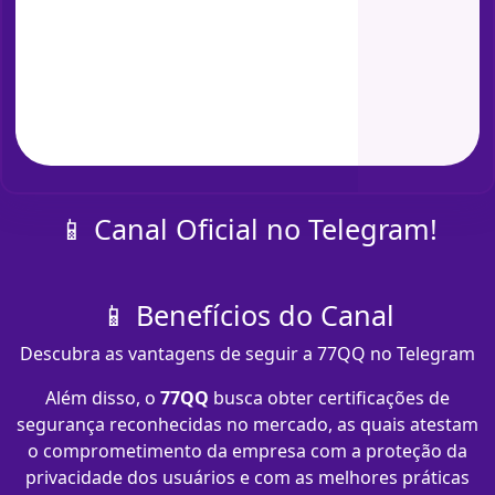
📱 Canal Oficial no Telegram!
📱 Benefícios do Canal
Descubra as vantagens de seguir a 77QQ no Telegram
Além disso, o
77QQ
busca obter certificações de
segurança reconhecidas no mercado, as quais atestam
o comprometimento da empresa com a proteção da
privacidade dos usuários e com as melhores práticas