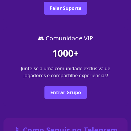
Falar Suporte
👥 Comunidade VIP
1000+
Junte-se a uma comunidade exclusiva de
jogadores e compartilhe experiências!
Entrar Grupo
📱 Como Seguir no Telegram