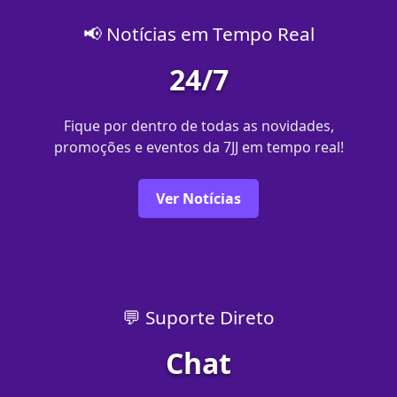
📢 Notícias em Tempo Real
24/7
Fique por dentro de todas as novidades,
promoções e eventos da 7JJ em tempo real!
Ver Notícias
💬 Suporte Direto
Chat