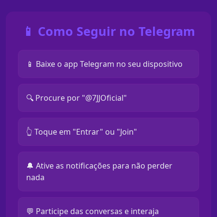
📱 Como Seguir no Telegram
📱 Baixe o app Telegram no seu dispositivo
🔍 Procure por "@7JJOficial"
👆 Toque em "Entrar" ou "Join"
🔔 Ative as notificações para não perder
nada
💬 Participe das conversas e interaja